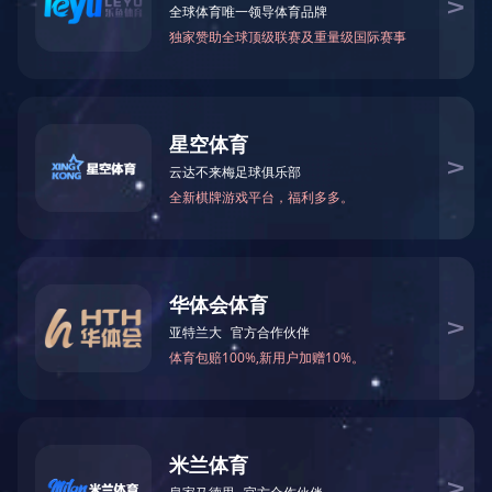
华体会体育在线（中国）唯一官方网站
分享到：
微信
QQ空间
电 话
：023-66370648
目前我国单位建筑面积能耗是
传 真
：
023-66370648
持续发展道路，发展节能与绿色建
邮 箱
：
其中包括满足建筑节能要求的新型
cqxfjz@126.com
集成化技术等方面。目前我国单位
染。中国要走可持续发展道路，发
办公地址：
具有重大需求，其中包括满足建筑
重庆市渝北区大雅金开国际3栋
料部品化和功能集成化技术等方面
18F
邮 编：
401120